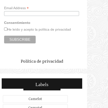
*
Email Address
Consentimiento
He leído y acepto la política de privacidad
Política de privacidad
Labels
Camelot
Cenystel